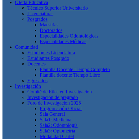
Oferta Educativa
Técnico Superior Universitario
Licenciaturas
Posgrados
Maestrías
Doctorados
Especialidades Odontológicas
Especialidades Médicas
Comunidad
Estudiantes Licenciatura
Estudiantes Posgrado
Docentes
Plantilla Docente Tiempo Completo
Plantilla docente Tiempo Libre
Egresados
Investigación
Comité de Ética en Investigación
Investigación de pregrado
Foro de Investigacion 2025
Programación Oficial
Sala General
Sala1: Medicina
Sala2: Odontología
Sala3: Optometría
Modalidad Cartel