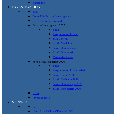
Egresados
INVESTIGACIÓN
Back
Comité de Ética en Investigación
Investigación de pregrado
Foro de Investigacion 2025
Back
Programación Oficial
Sala General
Sala1: Medicina
Sala2: Odontología
Sala3: Optometría
Modalidad Cartel
Foro de investigación 2026
Back
Programación Oficial 2026
Sala General 2026
Sala1: Medicina 2026
Sala2: Odontología 2026
Sala3: Optometría 2026
CIBA
Investigadores
SERVICIOS
Back
Unidad de Análisis Clínicos (UAC)