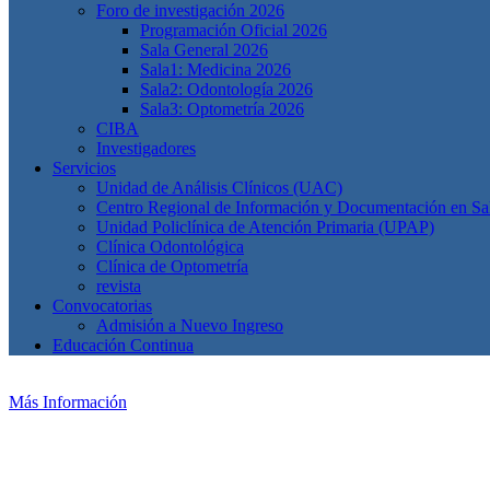
Foro de investigación 2026
Programación Oficial 2026
Sala General 2026
Sala1: Medicina 2026
Sala2: Odontología 2026
Sala3: Optometría 2026
CIBA
Investigadores
Servicios
Unidad de Análisis Clínicos (UAC)
Centro Regional de Información y Documentación en S
Unidad Policlínica de Atención Primaria (UPAP)
Clínica Odontológica
Clínica de Optometría
revista
Convocatorias
Admisión a Nuevo Ingreso
Educación Continua
Más Información