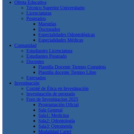
Oferta Educativa
Técnico Superior Universitario
Licenciaturas
Posgrados
Maestrías
Doctorados
Especialidades Odontológicas
Especialidades Médicas
Comunidad
Estudiantes Licenciatura
Estudiantes Posgrado
Docentes
Plantilla Docente Tiempo Completo
Plantilla docente Tiempo Libre
Egresados
Investigación
Comité de Ética en Investigación
Investigación de pregrado
Foro de Investigacion 2025
Programación Oficial
Sala General
Sala1: Medicina
Sala2: Odontología
Sala3: Optometría
Modalidad Cartel