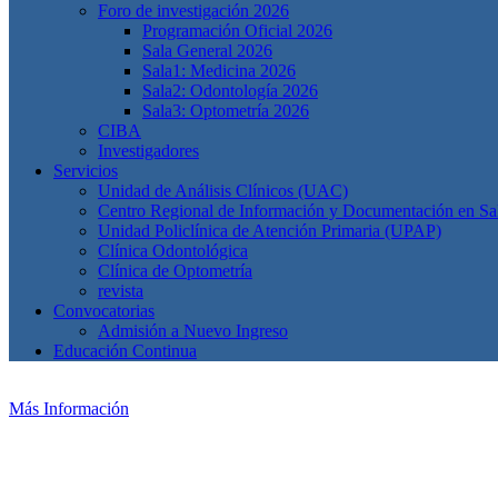
Foro de investigación 2026
Programación Oficial 2026
Sala General 2026
Sala1: Medicina 2026
Sala2: Odontología 2026
Sala3: Optometría 2026
CIBA
Investigadores
Servicios
Unidad de Análisis Clínicos (UAC)
Centro Regional de Información y Documentación en S
Unidad Policlínica de Atención Primaria (UPAP)
Clínica Odontológica
Clínica de Optometría
revista
Convocatorias
Admisión a Nuevo Ingreso
Educación Continua
Más Información