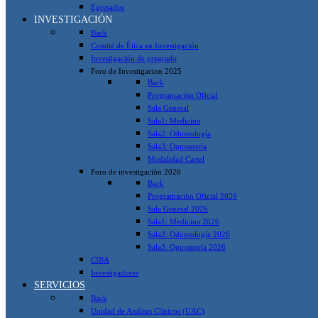
Egresados
INVESTIGACIÓN
Back
Comité de Ética en Investigación
Investigación de pregrado
Foro de Investigacion 2025
Back
Programación Oficial
Sala General
Sala1: Medicina
Sala2: Odontología
Sala3: Optometría
Modalidad Cartel
Foro de investigación 2026
Back
Programación Oficial 2026
Sala General 2026
Sala1: Medicina 2026
Sala2: Odontología 2026
Sala3: Optometría 2026
CIBA
Investigadores
SERVICIOS
Back
Unidad de Análisis Clínicos (UAC)