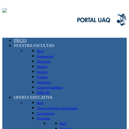
INICIO
NUESTRA FACULTAD
Back
Presentación
Directorio
Historia
Eventos
Noticias
Normativa
Consejo Académico
PIDE FM
OFERTA EDUCATIVA
Back
Técnico Superior Universitario
Licenciaturas
Posgrados
Back
Maestrías