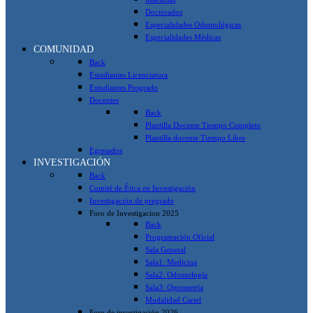
Doctorados
Especialidades Odontológicas
Especialidades Médicas
COMUNIDAD
Back
Estudiantes Licenciatura
Estudiantes Posgrado
Docentes
Back
Plantilla Docente Tiempo Completo
Plantilla docente Tiempo Libre
Egresados
INVESTIGACIÓN
Back
Comité de Ética en Investigación
Investigación de pregrado
Foro de Investigacion 2025
Back
Programación Oficial
Sala General
Sala1: Medicina
Sala2: Odontología
Sala3: Optometría
Modalidad Cartel
Foro de investigación 2026